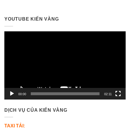
YOUTUBE KIẾN VÀNG
Trình
chơi
Video
00:00
02:11
DỊCH VỤ CỦA KIẾN VÀNG
TAXI TẢI: