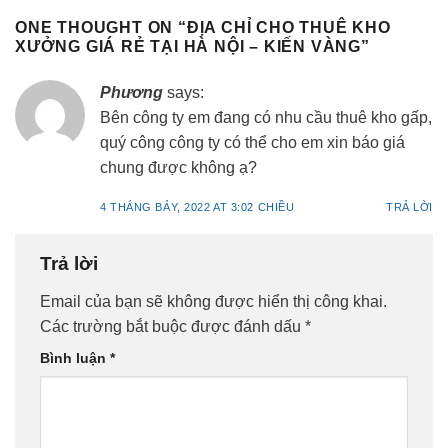
ONE THOUGHT ON “
ĐỊA CHỈ CHO THUÊ KHO
XƯỞNG GIÁ RẺ TẠI HÀ NỘI – KIẾN VÀNG
”
Phương
says:
Bên công ty em đang có nhu cầu thuê kho gấp,
quý công công ty có thể cho em xin báo giá
chung được không ạ?
4 THÁNG BẢY, 2022 AT 3:02 CHIỀU
TRẢ LỜI
Trả lời
Email của bạn sẽ không được hiển thị công khai.
Các trường bắt buộc được đánh dấu
*
Bình luận
*