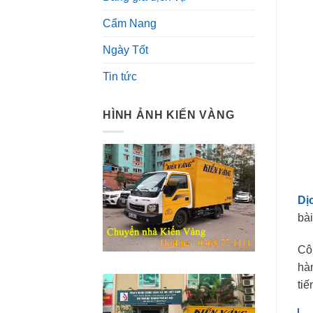
Cẩm Nang
Ngày Tốt
Tin tức
HÌNH ẢNH KIẾN VÀNG
Dị
bài
Côn
hà
tiế