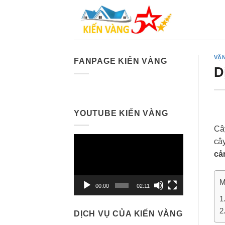
Skip
to
content
VẬ
FANPAGE KIẾN VÀNG
D
YOUTUBE KIẾN VÀNG
Cây
Trình
câ
chơi
cả
Video
M
00:00
02:11
DỊCH VỤ CỦA KIẾN VÀNG