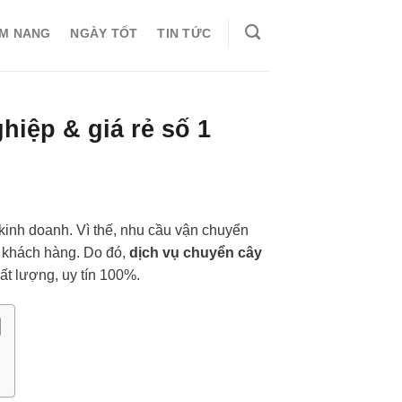
M NANG
NGÀY TỐT
TIN TỨC
iệp & giá rẻ số 1
kinh doanh. Vì thế, nhu cầu vận chuyển
 khách hàng. Do đó,
dịch vụ chuyển cây
t lượng, uy tín 100%.