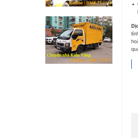
Dị
tỉn
hoà
qu