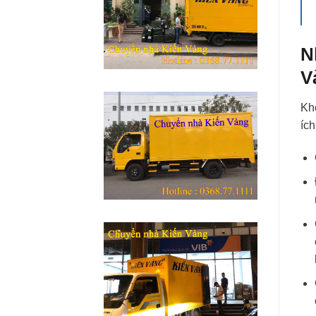
N
V
Khô
ích