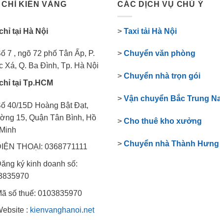
 CHỈ KIẾN VÀNG
CÁC DỊCH VỤ CHÚ Ý
chỉ tại Hà Nội
>
Taxi tải Hà Nội
ố 7 , ngõ 72 phố Tân Ấp, P.
>
Chuyển văn phòng
 Xá, Q. Ba Đình, Tp. Hà Nội
>
Chuyển nhà trọn gói
chỉ tại Tp.HCM
>
Vận chuyển Bắc Trung N
ố 40/15D Hoàng Bật Đạt,
ờng 15, Quận Tân Bình, Hồ
>
Cho thuê kho xưởng
 Minh
>
Chuyển nhà Thành Hưng
IỆN THOẠI: 0368771111
ăng ký kinh doanh số:
3835970
ã số thuế: 0103835970
ebsite :
kienvanghanoi.net