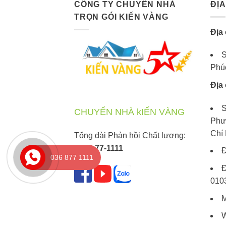
CÔNG TY CHUYỂN NHÀ
ĐỊA
TRỌN GÓI KIẾN VÀNG
Địa 
S
Phúc
Địa 
S
CHUYỂN NHÀ kIẾN VÀNG
Phư
Chí
Tổng đài Phản hồi Chất lượng:
0368-77-1111
Đ
036 877 1111
Đ
010
M
W