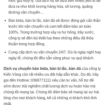
mức giá hợp lý. Giá dịch vụ sẽ dựa trên nhiều yếu tố để
đưa ra như khối lượng hàng hóa, số lượng, quãng
đường vận chuyển…
Bàn bida, bàn bi lắc, bàn đá sẽ được đóng gói cẩn thận
trước khi vận chuyển và cam kết đảm bảo an toàn
100%. Trong trường hợp xảy ra hư hỏng, trầy xước,
công ty sẽ đền bù thiệt hại theo những điều đã thỏa
thuận trong hợp đồng.
Cung cấp dịch vụ vận chuyển 24/7. Dù là ngày nghỉ hay
ngày lễ, chúng tôi đều sẵn sàng phục vụ quý khách.
Dịch vụ chuyển bàn bida, bàn bi lắc, bàn đá
của công ty
Kiến Vàng còn rất nhiều ưu đãi hấp dẫn khác. Do đó, hãy
gọi đến Hotline: 0368771111 nếu cần tư vấn, hỗ trợ để
sớm được trải nghiệm chất lượng dịch vụ hoàn hảo mà
chúng tôi mang lại. Chúng tôi đảm bảo sẽ mang lại sự hài
lòng cho mọi khách hàng, kể cả những vị khách khó tính
nhất.