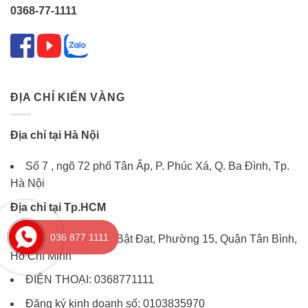
0368-77-1111
ĐỊA CHỈ KIẾN VÀNG
Địa chỉ tại Hà Nội
Số 7 , ngõ 72 phố Tân Ấp, P. Phúc Xá, Q. Ba Đình, Tp.
Hà Nội
Địa chỉ tại Tp.HCM
036 877 1111
Số 40/15D Hoàng Bật Đạt, Phường 15, Quận Tân Bình,
Hồ Chí Minh
ĐIỆN THOẠI: 0368771111
Đăng ký kinh doanh số: 0103835970