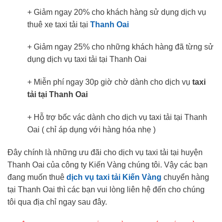
+ Giảm ngay 20% cho khách hàng sử dụng dịch vụ
thuê xe taxi tải tại
Thanh Oai
+ Giảm ngay 25% cho những khách hàng đã từng sử
dụng dịch vụ taxi tải tại Thanh Oai
+ Miễn phí ngay 30p giờ chờ dành cho dịch vụ
taxi
tải tại Thanh Oai
+ Hỗ trợ bốc vác dành cho dịch vụ taxi tải tại Thanh
Oai ( chỉ áp dụng với hàng hóa nhẹ )
Đây chính là những ưu đãi cho dịch vụ taxi tải tại huyện
Thanh Oai của công ty Kiến Vàng chúng tôi. Vậy các bạn
đang muốn thuê
dịch vụ taxi tải Kiến Vàng
chuyển hàng
tại Thanh Oai thì các bạn vui lòng liên hệ đến cho chúng
tôi qua địa chỉ ngay sau đây.