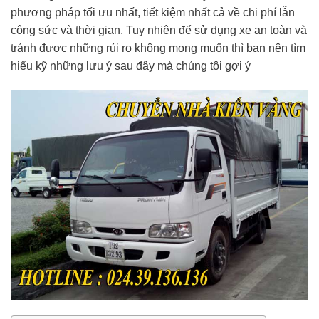
phương pháp tối ưu nhất, tiết kiệm nhất cả về chi phí lẫn
công sức và thời gian. Tuy nhiên để sử dụng xe an toàn và
tránh được những rủi ro không mong muốn thì bạn nên tìm
hiểu kỹ những lưu ý sau đây mà chúng tôi gợi ý