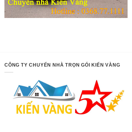
CÔNG TY CHUYỂN NHÀ TRỌN GÓI KIẾN VÀNG