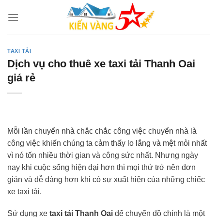
Skip
to
content
TAXI TẢI
Dịch vụ cho thuê xe taxi tải Thanh Oai
giá rẻ
Mỗi lần chuyển nhà chắc chắc công việc chuyển nhà là
công việc khiến chúng ta cảm thấy lo lắng và mệt mỏi nhất
vì nó tốn nhiều thời gian và công sức nhất. Nhưng ngày
nay khi cuộc sống hiện đại hơn thì mọi thứ trở nên đơn
giản và dễ dàng hơn khi có sự xuất hiện của những chiếc
xe taxi tải.
Sử dụng xe
taxi tải Thanh Oai
để chuyển đồ chính là một