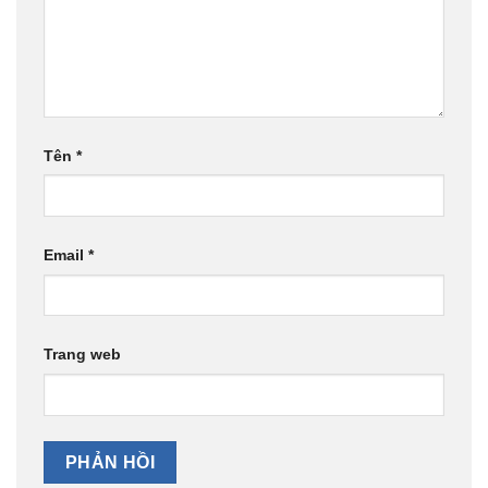
Tên
*
Email
*
Trang web