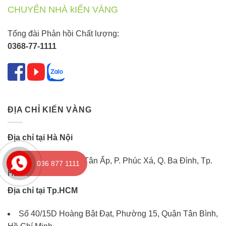
CHUYỂN NHÀ kIẾN VÀNG
Tổng đài Phản hồi Chất lượng:
0368-77-1111
ĐỊA CHỈ KIẾN VÀNG
Địa chỉ tại Hà Nội
Số 7 , ngõ 72 phố Tân Ấp, P. Phúc Xá, Q. Ba Đình, Tp.
036 877 1111
Hà Nội
Địa chỉ tại Tp.HCM
Số 40/15D Hoàng Bật Đạt, Phường 15, Quận Tân Bình,