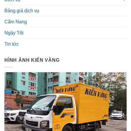
Bảng giá dịch vụ
Cẩm Nang
Ngày Tốt
Tin tức
HÌNH ẢNH KIẾN VÀNG