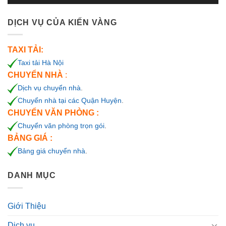
DỊCH VỤ CỦA KIẾN VÀNG
TAXI TẢI:
Taxi tải Hà Nội
CHUYỂN NHÀ
:
Dịch vụ chuyển nhà
.
Chuyển nhà tại các Quận Huyện
.
CHUYỂN VĂN PHÒNG :
Chuyển văn phòng trọn gói
.
BẢNG GIÁ :
Bảng giá chuyển nhà
.
DANH MỤC
Giới Thiệu
Dịch vụ