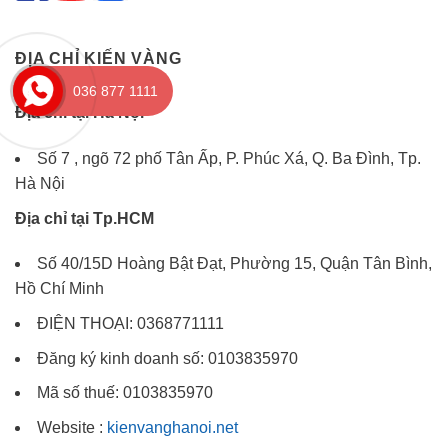
ĐỊA CHỈ KIẾN VÀNG
036 877 1111
Địa chỉ tại Hà Nội
Số 7 , ngõ 72 phố Tân Ấp, P. Phúc Xá, Q. Ba Đình, Tp.
Hà Nội
Địa chỉ tại Tp.HCM
Số 40/15D Hoàng Bật Đạt, Phường 15, Quận Tân Bình,
Hồ Chí Minh
ĐIỆN THOẠI: 0368771111
Đăng ký kinh doanh số: 0103835970
Mã số thuế: 0103835970
Website :
kienvanghanoi.net